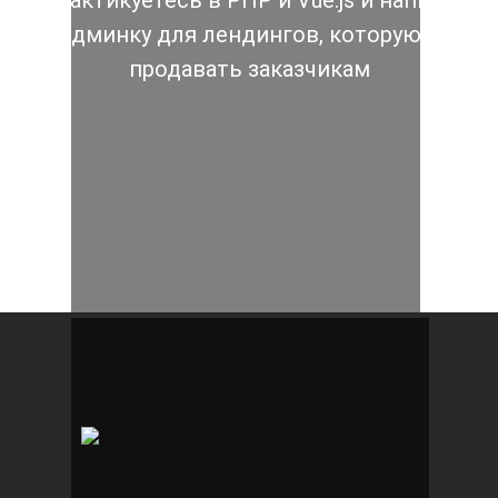
Попрактикуетесь в PHP и Vue.js и напишете
свою админку для лендингов, которую можн
продавать заказчикам